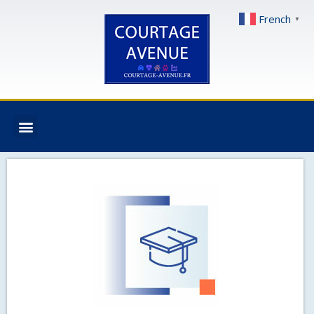
French
▼