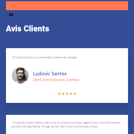
03
Avis Clients
Très bon conseils, je recommande ce cabinet de courtage
Ludovic Sentex
Chef d'entreprise, Sentex
★
★
★
★
★
Très professionnel même au delà et je n'ai aucune crainte par rapport à mes suivis d'assurance
puisque Courtage Avenue s'occupe de tout. Merci et je recommandes à tous.