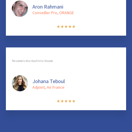
Aron Rahmani
Conseiller Pro, ORANGE
★
★
★
★
★
Personnels très réactif et à l'écoute
Johana Teboul
Adjoint, Air France
★
★
★
★
★